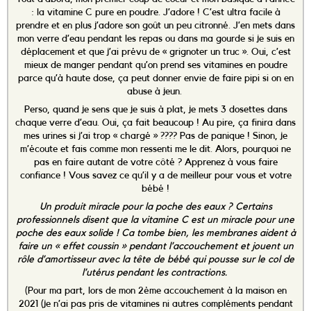
: la vitamine C pure en poudre. J’adore ! C’est ultra facile à
prendre et en plus j’adore son goût un peu citronné. J’en mets dans
mon verre d’eau pendant les repas ou dans ma gourde si je suis en
déplacement et que j’ai prévu de « grignoter un truc ». Oui, c’est
mieux de manger pendant qu’on prend ses vitamines en poudre
parce qu’à haute dose, ça peut donner envie de faire pipi si on en
abuse à jeun.
Perso, quand je sens que je suis à plat, je mets 3 dosettes dans
chaque verre d’eau. Oui, ça fait beaucoup ! Au pire, ça finira dans
mes urines si j’ai trop « chargé » ???? Pas de panique ! Sinon, je
m’écoute et fais comme mon ressenti me le dit. Alors, pourquoi ne
pas en faire autant de votre côté ? Apprenez à vous faire
confiance !
Vous savez ce qu’il y a de meilleur pour vous et votre
bébé !
Un produit miracle pour la poche des eaux ? Certains
professionnels disent que la vitamine C est un miracle pour une
poche des eaux solide ! Ca tombe bien, les membranes aident à
faire un « effet coussin » pendant l’accouchement et jouent un
rôle d’amortisseur avec la tête de bébé qui pousse sur le col de
l’utérus pendant les contractions.
(Pour ma part, lors de mon 2ème accouchement à la maison en
2021 (je n’ai pas pris de vitamines ni autres compléments pendant