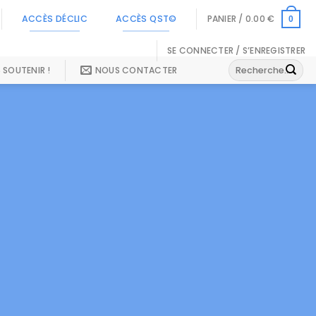
ACCÈS DÉCLIC
ACCÈS QST©
PANIER /
0.00
€
0
SE CONNECTER / S’ENREGISTRER
Recherche
 SOUTENIR !
NOUS CONTACTER
pour :