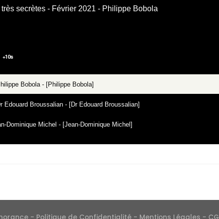
très secrètes - Février 2021 - Philippe Bobola
+
10
s
hilippe Bobola - [Philippe Bobola]
Dr Edouard Broussalian - [Dr Edouard Broussalian]
Jean-Dominique Michel - [Jean-Dominique Michel]
gnorance -
Politique de Confidentialité
-
Mentions Légales
-
CG