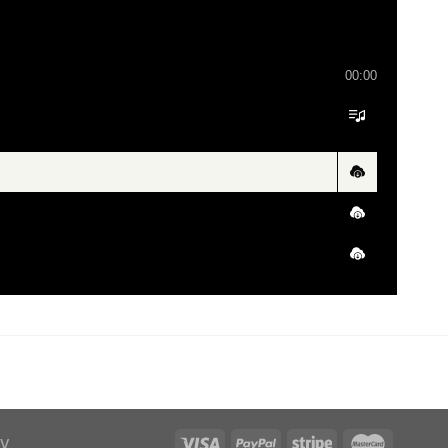
00:00
V