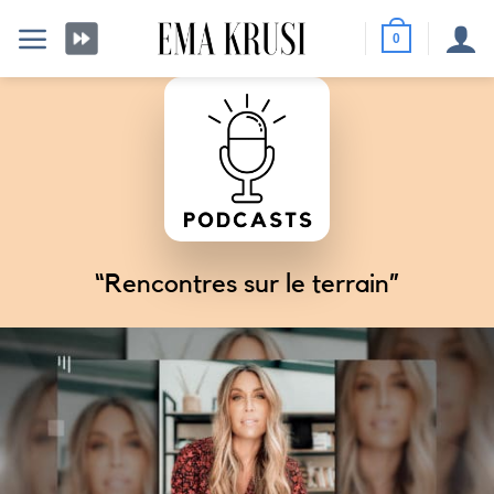
Passer
au
0
contenu
“Rencontres sur le terrain”