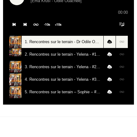
[Ema Krusi - Odile Ouachée]
00:00
-
10
s
+
10
s
1. Rencontres sur le terrain - Dr Odile Ouachée - Trousse de soin Covid [24.06.2021] - [Ema Krusi - Odile Ouachée]
2. Rencontres sur le terrain - Yelena - #1 - La suite de mon combat [23.08.2021] - [Ema Krusi - Yelena]
3. Rencontres sur le terrain - Yelena - #2 - Ce que j'ai compris sur l'école [30.08.2021] - [Ema Krusi - Yelena]
4. Rencontres sur le terrain - Yelena - #3 - Je vais faire l'école à la maison [16.09.2021] - [Ema Krusi - Yelena]
5. Rencontres sur le terrain – Sophie – #4 – "Je sors ma fille de ce système" [05.10.2021] - [Ema Krusi - Sophie]