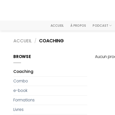
Passer
au
contenu
ACCUEIL
À PROPOS
PODCAST
ACCUEIL
/
COACHING
BROWSE
Aucun prod
Coaching
Combo
e-book
Formations
Livres