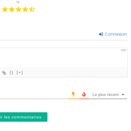
le
Connexion
1000
{}
[+]
Le plus récent
ir les commentaires