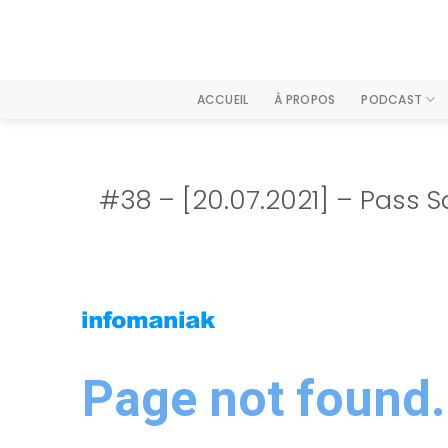
Passer
au
contenu
ACCUEIL
À PROPOS
PODCAST
#38 – [20.07.2021] – Pass S