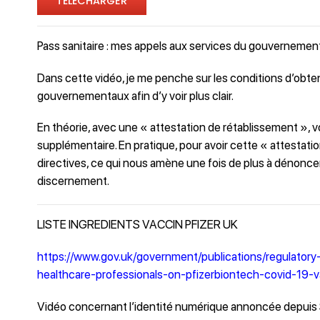
TÉLÉCHARGER
Pass sanitaire : mes appels aux services du gouvernemen
Dans cette vidéo, je me penche sur les conditions d’obten
gouvernementaux afin d’y voir plus clair.
En théorie, avec une « attestation de rétablissement », 
supplémentaire. En pratique, pour avoir cette « attestat
directives, ce qui nous amène une fois de plus à dénoncer 
discernement.
LISTE INGREDIENTS VACCIN PFIZER UK
https://www.gov.uk/government/publications/regulatory
healthcare-professionals-on-pfizerbiontech-covid-19-v
Vidéo concernant l’identité numérique annoncée depui