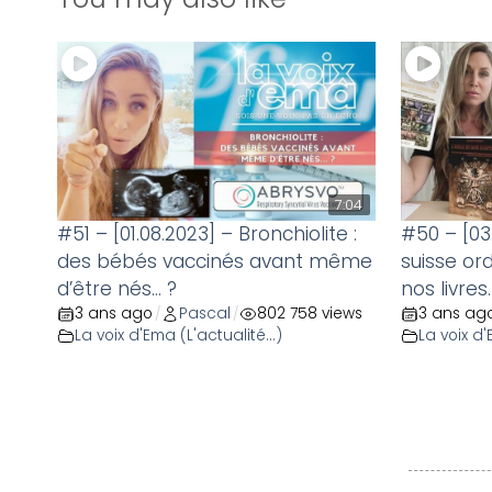
7:04
#51 – [01.08.2023] – Bronchiolite :
#50 – [03.
des bébés vaccinés avant même
suisse or
d’être nés… ?
nos livres.
3 ans ago
Pascal
802 758 views
3 ans ag
/
/
La voix d'Ema (L'actualité...)
La voix d'