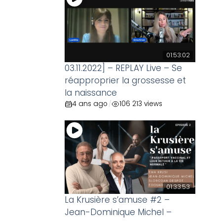
01:53:02
03.11.2022] – REPLAY Live – Se
réapproprier la grossesse et
la naissance
4 ans ago
106 213 views
/
01:33:53
La Krusière s’amuse #2 –
Jean-Dominique Michel –