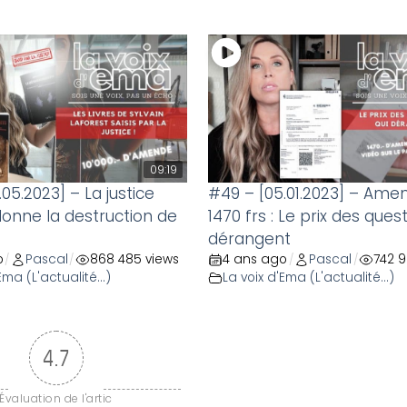
09:19
05.2023] – La justice
#49 – [05.01.2023] – Ame
donne la destruction de
1470 frs : Le prix des ques
dérangent
o
Pascal
868 485 views
4 ans ago
Pascal
742 9
/
/
/
/
Ema (L'actualité...)
La voix d'Ema (L'actualité...)
4.7
Évaluation de l'artic