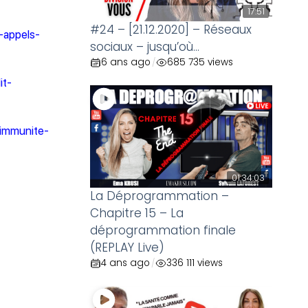
17:51
#24 – [21.12.2020] – Réseaux
-appels-
sociaux – jusqu’où…
6 ans ago
685 735 views
/
it-
-immunite-
01:34:03
La Déprogrammation –
Chapitre 15 – La
déprogrammation finale
(REPLAY Live)
4 ans ago
336 111 views
/