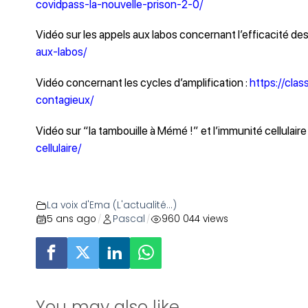
covidpass-la-nouvelle-prison-2-0/
Vidéo sur les appels aux labos concernant l’efficacité de
aux-labos/
Vidéo concernant les cycles d’amplification :
https://cla
contagieux/
Vidéo sur “la tambouille à Mémé !” et l’immunité cellulaire
cellulaire/
La voix d'Ema (L'actualité...)
5 ans ago
Pascal
960 044 views
/
/
You may also like