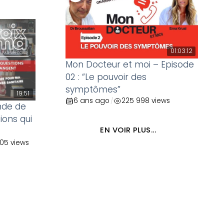
01:03:12
Mon Docteur et moi – Episode
02 : “Le pouvoir des
symptômes”
19:51
6 ans ago
225 998 views
/
nde de
tions qui
EN VOIR PLUS...
05 views