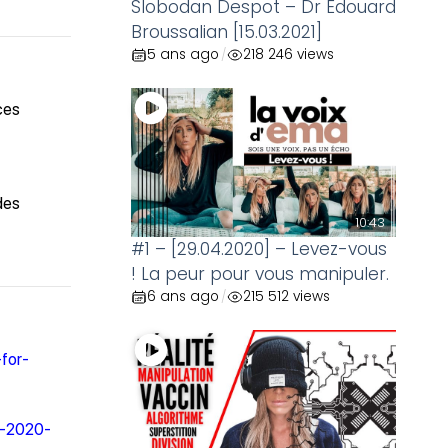
Slobodan Despot – Dr Edouard
Broussalian [15.03.2021]
5 ans ago
218 246 views
/
ces
des
10:43
#1 – [29.04.2020] – Levez-vous
! La peur pour vous manipuler.
6 ans ago
215 512 views
/
for-
9-2020-