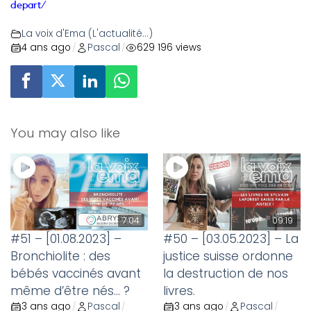
depart/
La voix d'Ema (L'actualité...)
4 ans ago
Pascal
629 196 views
/
/
You may also like
7:04
09:19
#51 – [01.08.2023] –
#50 – [03.05.2023] – La
Bronchiolite : des
justice suisse ordonne
bébés vaccinés avant
la destruction de nos
même d’être nés… ?
livres.
3 ans ago
Pascal
3 ans ago
Pascal
/
/
/
/