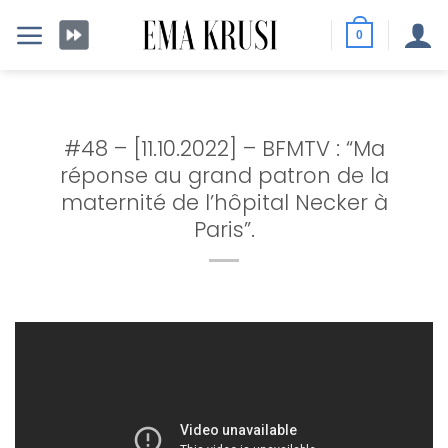
Passer
au
0
contenu
#48 – [11.10.2022] – BFMTV : “Ma
réponse au grand patron de la
maternité de l’hôpital Necker à
Paris”.