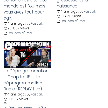
monde est fou mais
naissance
vous avez tout pour
4 ans ago
Pascal
/
/
106 213 views
agir.
Les lives d'Ema
4 ans ago
Pascal
/
/
231 857 views
Les lives d'Ema
01:34:03
La Déprogrammation
– Chapitre 15 – La
déprogrammation
finale (REPLAY Live)
4 ans ago
Pascal
/
/
336 112 views
La Déprogrammation (La