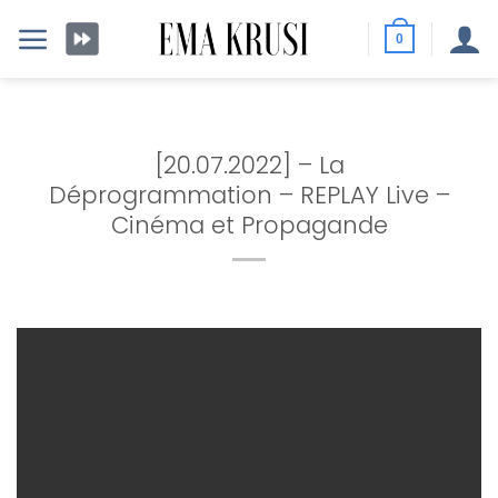
Passer
au
0
contenu
[20.07.2022] – La
Déprogrammation – REPLAY Live –
Cinéma et Propagande