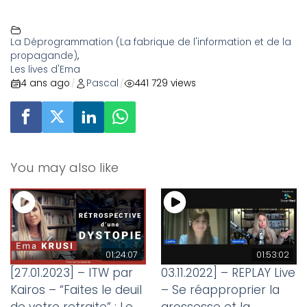
La Déprogrammation (La fabrique de l'information et de la
propagande)
,
Les lives d'Ema
4 ans ago
Pascal
441 729 views
/
/
You may also like
01:24:07
01:53:02
[27.01.2023] – ITW par
03.11.2022] – REPLAY Live
Kairos – “Faites le deuil
– Se réapproprier la
de votre retraite” : Le
grossesse et la