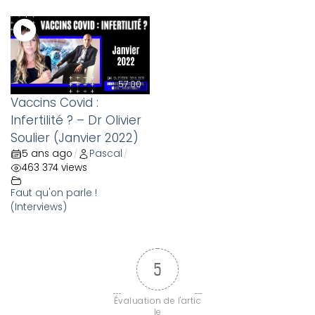
57:00
Vaccins Covid :
Infertilité ? – Dr Olivier
Soulier (Janvier 2022)
5 ans ago
Pascal
/
/
463 374 views
Faut qu'on parle !
(Interviews)
5
Évaluation de l'artic
le