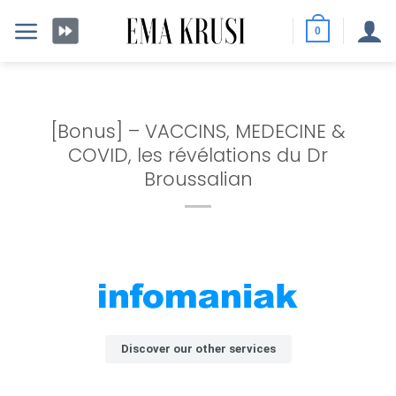
Passer
au
0
contenu
[Bonus] – VACCINS, MEDECINE &
COVID, les révélations du Dr
Broussalian