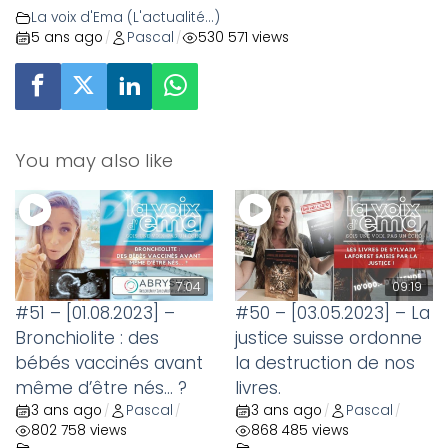
La voix d'Ema (L'actualité...)
5 ans ago
Pascal
530 571 views
/
/
You may also like
7:04
09:19
#51 – [01.08.2023] –
#50 – [03.05.2023] – La
Bronchiolite : des
justice suisse ordonne
bébés vaccinés avant
la destruction de nos
même d’être nés… ?
livres.
3 ans ago
Pascal
3 ans ago
Pascal
/
/
/
/
802 758 views
868 485 views