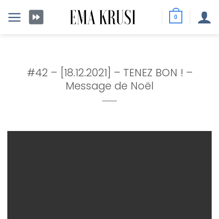
Passer
au
0
contenu
#42 – [18.12.2021] – TENEZ BON ! –
Message de Noël