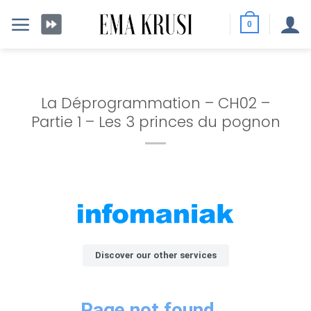
Passer
au
0
contenu
La Déprogrammation – CH02 –
Partie 1 – Les 3 princes du pognon