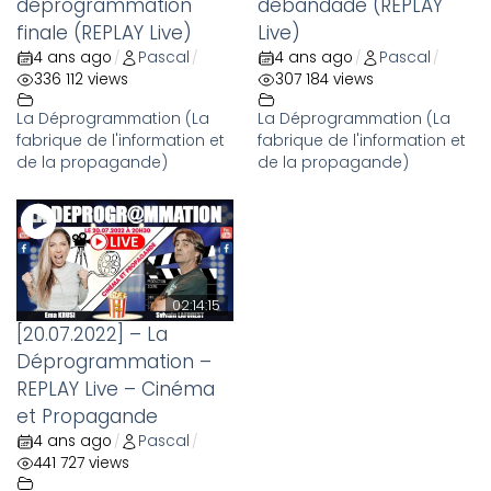
déprogrammation
débandade (REPLAY
finale (REPLAY Live)
Live)
4 ans ago
Pascal
4 ans ago
Pascal
/
/
/
/
336 112 views
307 184 views
La Déprogrammation (La
La Déprogrammation (La
fabrique de l'information et
fabrique de l'information et
de la propagande)
de la propagande)
02:14:15
[20.07.2022] – La
Déprogrammation –
REPLAY Live – Cinéma
et Propagande
4 ans ago
Pascal
/
/
441 727 views